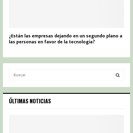
¿Están las empresas dejando en un segundo plano a
las personas en favor de la tecnología?
S
e
a
S
r
c
E
ÚLTIMAS NOTICIAS
h
f
A
o
r
R
: