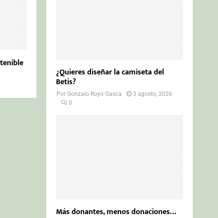
stenible
¿Quieres diseñar la camiseta del
Betis?
Por
Gonzalo Royo Gasca
3 agosto, 2026
0
Más donantes, menos donaciones…