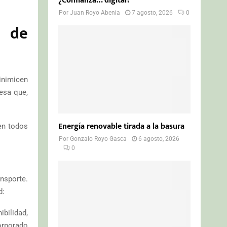
¿Confianza… digital?
Por
Juan Royo Abenia
7 agosto, 2026
0
l de
minimicen
esa que,
Energía renovable tirada a la basura
en todos
Por
Gonzalo Royo Gasca
6 agosto, 2026
0
ansporte.
d:
bilidad,
orporado