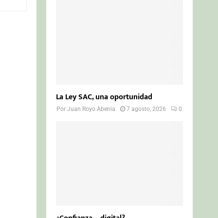
o
r
R
:
C
H
La Ley SAC, una oportunidad
Por
Juan Royo Abenia
7 agosto, 2026
0