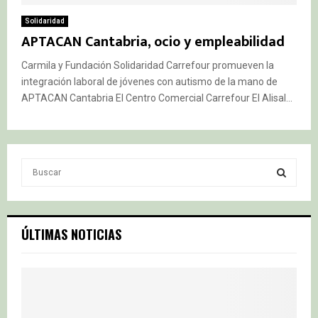
Solidaridad
APTACAN Cantabria, ocio y empleabilidad
Carmila y Fundación Solidaridad Carrefour promueven la
integración laboral de jóvenes con autismo de la mano de
APTACAN Cantabria El Centro Comercial Carrefour El Alisal...
S
e
a
S
r
c
E
ÚLTIMAS NOTICIAS
h
f
A
o
r
R
:
C