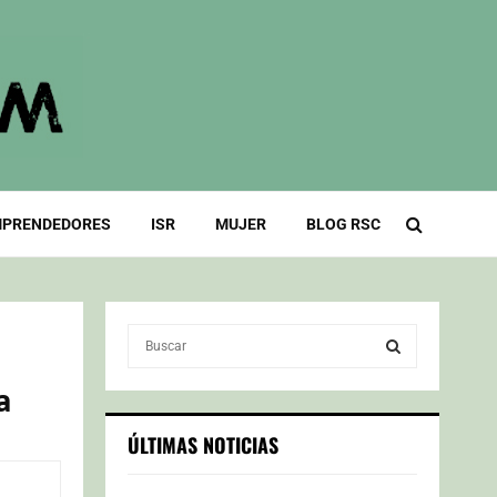
PRENDEDORES
ISR
MUJER
BLOG RSC
S
e
a
a
S
r
c
E
ÚLTIMAS NOTICIAS
h
f
A