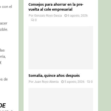
Consejos para ahorrar en la pre-
o con el
vuelta al cole empresarial
Por
Gonzalo Royo Gasca
6 agosto, 2026
0
hacer
ible.
das
ría,
€
Somalia, quince años después
os de
Por
Juan Royo Abenia
5 agosto, 2026
0
DE