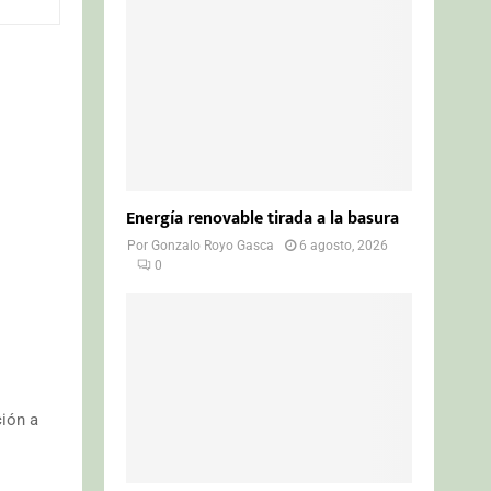
o
r
R
:
C
H
Energía renovable tirada a la basura
Por
Gonzalo Royo Gasca
6 agosto, 2026
0
ción a