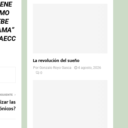
IENE
ÓMO
EBE
AMA”
 AECC
La revolución del sueño
Por
Gonzalo Royo Gasca
4 agosto, 2026
0
IGUIENTE
izar las
ónicos?