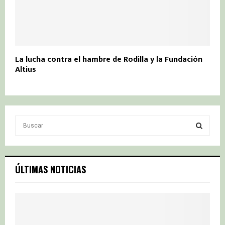
La lucha contra el hambre de Rodilla y la Fundación
Altius
S
e
a
S
r
c
E
ÚLTIMAS NOTICIAS
h
f
A
o
r
R
: