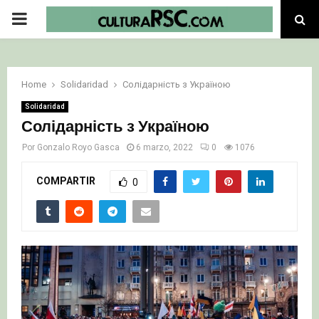
PRIMARY
MENU
Home
Solidaridad
Солідарність з Україною
Solidaridad
Солідарність з Україною
Por
Gonzalo Royo Gasca
6 marzo, 2022
0
1076
COMPARTIR
0