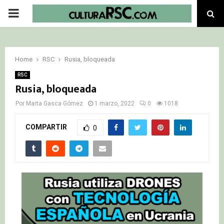
PRIMARY
MENU
Home
RSC
Rusia, bloqueada
RSC
Rusia, bloqueada
Por
Marta Gasca Gómez
1 marzo, 2022
0
1018
COMPARTIR
0