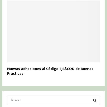
Nuevas adhesiones al Código EJE&CON de Buenas
Prácticas
S
e