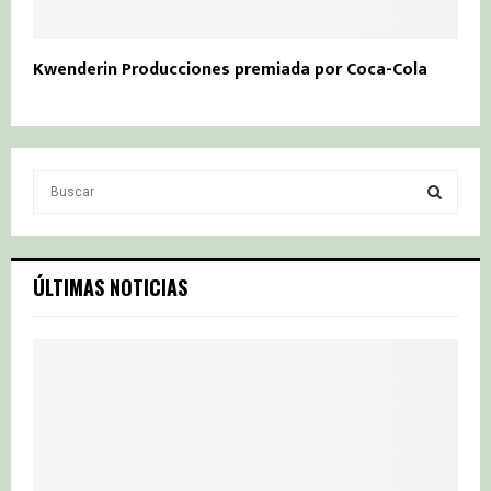
Kwenderin Producciones premiada por Coca-Cola
S
e
a
S
r
c
E
ÚLTIMAS NOTICIAS
h
f
A
o
r
R
:
C
H