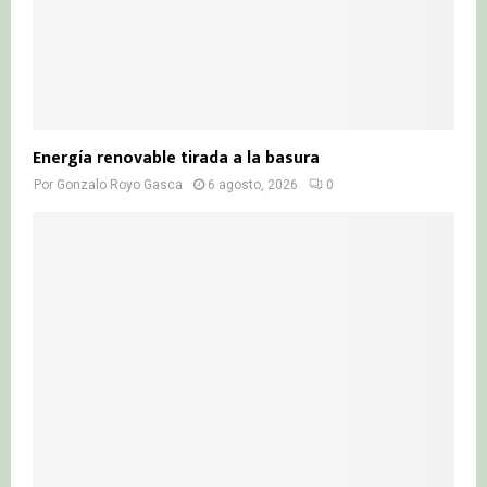
Energía renovable tirada a la basura
Por
Gonzalo Royo Gasca
6 agosto, 2026
0