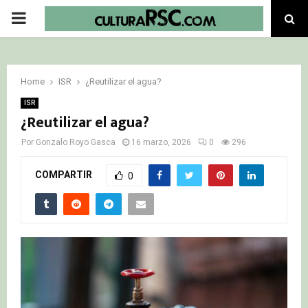
PRIMARY
MENU
Home
ISR
¿Reutilizar el agua?
ISR
¿Reutilizar el agua?
Por
Gonzalo Royo Gasca
16 marzo, 2026
0
296
COMPARTIR
0