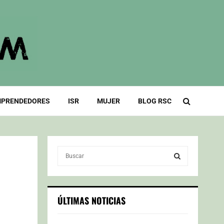
PRENDEDORES
ISR
MUJER
BLOG RSC
S
e
a
S
r
c
E
ÚLTIMAS NOTICIAS
h
f
A