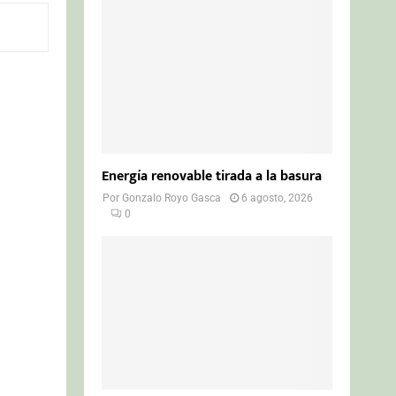
o
r
R
:
C
H
Energía renovable tirada a la basura
Por
Gonzalo Royo Gasca
6 agosto, 2026
0