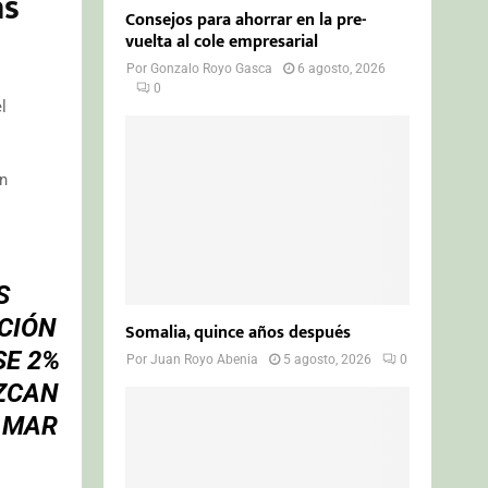
as
Consejos para ahorrar en la pre-
vuelta al cole empresarial
Por
Gonzalo Royo Gasca
6 agosto, 2026
0
l
n
S
CIÓN
Somalia, quince años después
SE 2%
Por
Juan Royo Abenia
5 agosto, 2026
0
EZCAN
”
MAR