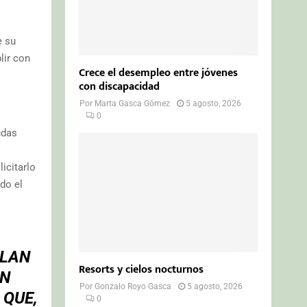
e su
lir con
Crece el desempleo entre jóvenes
con discapacidad
Por
Marta Gasca Gómez
5 agosto, 2026
0
udas
icitarlo
ndo el
PLAN
Resorts y cielos nocturnos
ÓN
Por
Gonzalo Royo Gasca
5 agosto, 2026
 QUE,
0