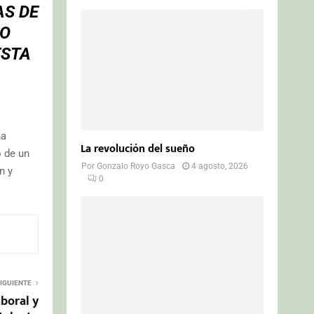
AS DE
DO
ESTA
na
La revolución del sueño
o de un
Por
Gonzalo Royo Gasca
4 agosto, 2026
n y
0
IGUIENTE
aboral y