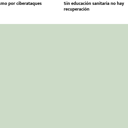
ismo por ciberataques
Sin educación sanitaria no hay
recuperación