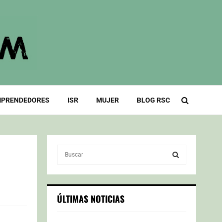
PRENDEDORES
ISR
MUJER
BLOG RSC
S
e
a
S
r
c
E
ÚLTIMAS NOTICIAS
h
f
A