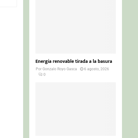
o
r
R
:
C
H
Energía renovable tirada a la basura
Por
Gonzalo Royo Gasca
6 agosto, 2026
0