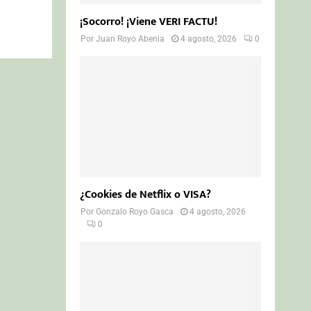
¡Socorro! ¡Viene VERI FACTU!
Por
Juan Royo Abenia
4 agosto, 2026
0
¿Cookies de Netflix o VISA?
Por
Gonzalo Royo Gasca
4 agosto, 2026
0