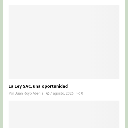
f
A
o
r
R
:
C
H
La Ley SAC, una oportunidad
Por
Juan Royo Abenia
7 agosto, 2026
0