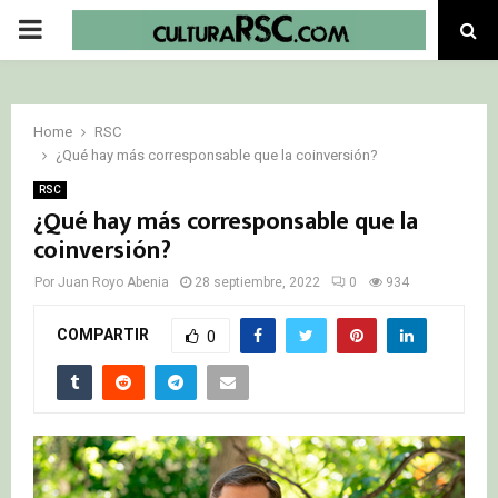
PRIMARY
MENU
Home
RSC
¿Qué hay más corresponsable que la coinversión?
RSC
¿Qué hay más corresponsable que la
coinversión?
Por
Juan Royo Abenia
28 septiembre, 2022
0
934
COMPARTIR
0