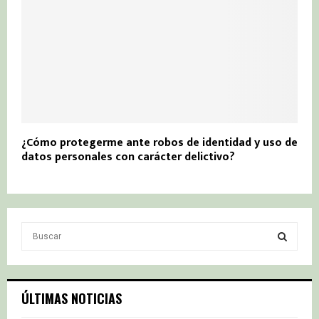
¿Cómo protegerme ante robos de identidad y uso de
datos personales con carácter delictivo?
S
e
a
S
r
c
E
ÚLTIMAS NOTICIAS
h