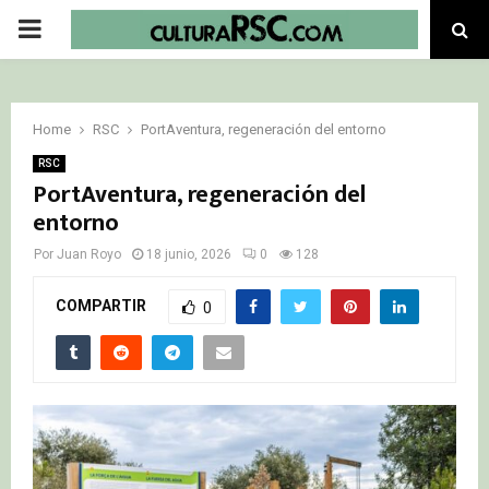
PRIMARY
MENU
Home
RSC
PortAventura, regeneración del entorno
RSC
PortAventura, regeneración del
entorno
Por
Juan Royo
18 junio, 2026
0
128
COMPARTIR
0