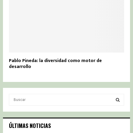
Pablo Pineda: la diversidad como motor de
desarrollo
S
e
a
S
r
c
E
ÚLTIMAS NOTICIAS
h