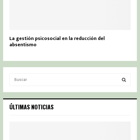
La gestión psicosocial en la reducción del
absentismo
S
e
a
S
r
c
E
ÚLTIMAS NOTICIAS
h
f
A
o
r
R
: