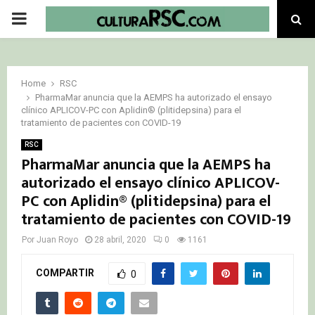
PRIMARY
MENU
Home
RSC
PharmaMar anuncia que la AEMPS ha autorizado el ensayo
clínico APLICOV-PC con Aplidin® (plitidepsina) para el
tratamiento de pacientes con COVID-19
RSC
PharmaMar anuncia que la AEMPS ha
autorizado el ensayo clínico APLICOV-
PC con Aplidin® (plitidepsina) para el
tratamiento de pacientes con COVID-19
Por
Juan Royo
28 abril, 2020
0
1161
COMPARTIR
0