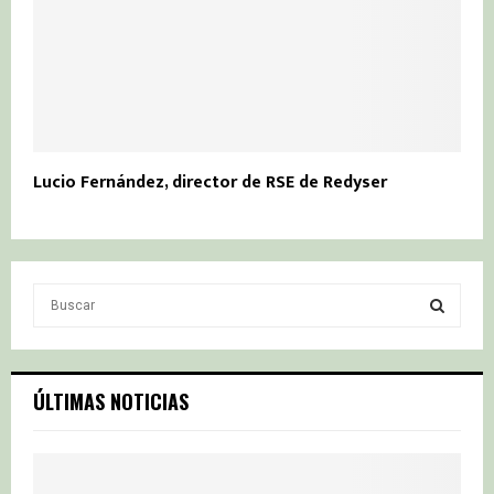
Lucio Fernández, director de RSE de Redyser
S
e
a
S
r
c
E
ÚLTIMAS NOTICIAS
h
f
A
o
r
R