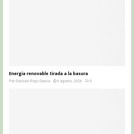
:
C
H
Energía renovable tirada a la basura
Por
Gonzalo Royo Gasca
6 agosto, 2026
0