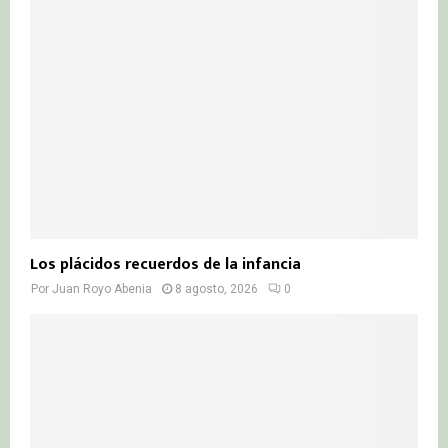
r
R
:
C
H
Los plácidos recuerdos de la infancia
Por
Juan Royo Abenia
8 agosto, 2026
0