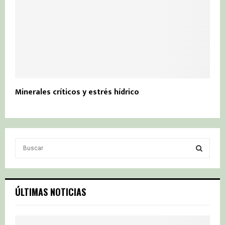
Minerales críticos y estrés hídrico
S
e
a
S
r
c
E
ÚLTIMAS NOTICIAS
h
f
A
o