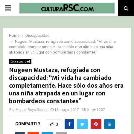
PRIMARY
MENU
Home
Discapacidad
Nugeen Mustaza, refugiada con discapacidad: “Mi vida ha
cambiado completamente. Hace sólo dos años era una niña
atrapada en un lugar con bombardeos constantes”
Discapacidad
Nugeen Mustaza, refugiada con
discapacidad: “Mi vida ha cambiado
completamente. Hace sólo dos años era
una niña atrapada en un lugar con
bombardeos constantes”
Por
Miguel Royo Gasca
15 mayo, 2017
0
1257
COMPARTIR
0