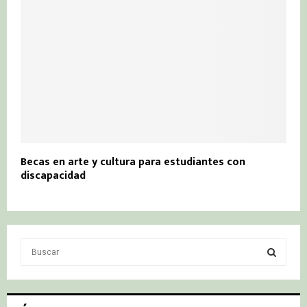
Becas en arte y cultura para estudiantes con
discapacidad
S
e
a
S
r
c