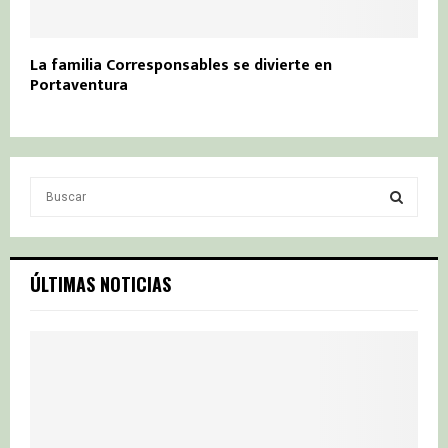
La familia Corresponsables se divierte en
Portaventura
S
e
a
S
r
c
E
ÚLTIMAS NOTICIAS
h
f
A
o
r
R
:
C
H