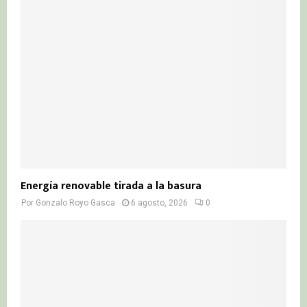
Energía renovable tirada a la basura
Por
Gonzalo Royo Gasca
6 agosto, 2026
0