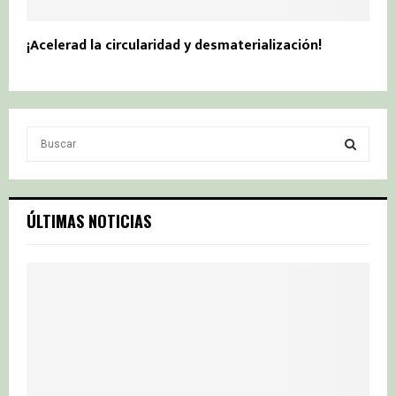
¡Acelerad la circularidad y desmaterialización!
S
e
a
S
r
c
E
ÚLTIMAS NOTICIAS
h
f
A
o
r
R
:
C
H