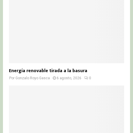
Energía renovable tirada a la basura
Por
Gonzalo Royo Gasca
6 agosto, 2026
0