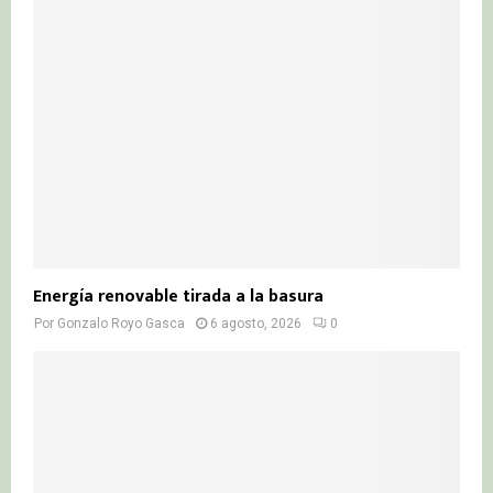
Energía renovable tirada a la basura
Por
Gonzalo Royo Gasca
6 agosto, 2026
0