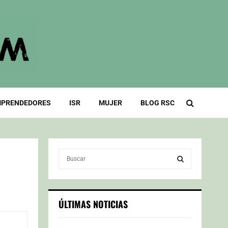
PRENDEDORES
ISR
MUJER
BLOG RSC
S
e
a
S
r
c
E
ÚLTIMAS NOTICIAS
h
f
A