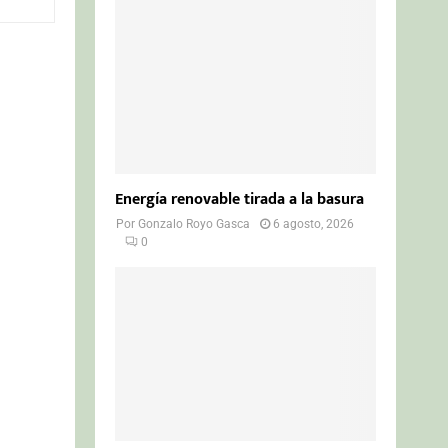
o
r
R
:
C
H
Energía renovable tirada a la basura
Por
Gonzalo Royo Gasca
6 agosto, 2026
0