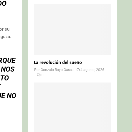
DO
or su
agoza.
RQUE
La revolución del sueño
 NOS
Por
Gonzalo Royo Gasca
4 agosto, 2026
0
RTO
E
UE NO