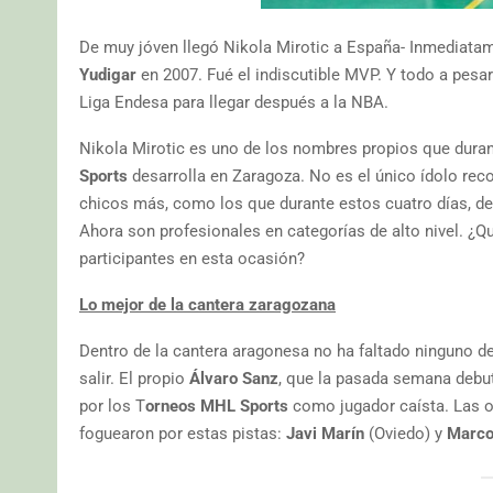
De muy jóven llegó Nikola Mirotic a España- Inmediatam
Yudigar
en 2007. Fué el indiscutible MVP. Y todo a pesar
Liga Endesa para llegar después a la NBA.
Nikola Mirotic es uno de los nombres propios que dura
Sports
desarrolla en Zaragoza. No es el único ídolo rec
chicos más, como los que durante estos cuatro días, del
Ahora son profesionales en categorías de alto nivel. ¿Q
participantes en esta ocasión?
Lo mejor de la cantera zaragozana
Dentro de la cantera aragonesa no ha faltado ninguno de
salir. El propio
Álvaro Sanz
, que la pasada semana debut
por los T
orneos MHL Sports
como jugador caísta. Las o
foguearon por estas pistas:
Javi Marín
(Oviedo) y
Marco