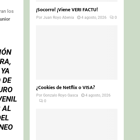
¡Socorro! ¡Viene VERI FACTU!
ran los
Por
Juan Royo Abenia
4 agosto, 2026
0
unior
IÓN
RA,
 YA
 DE
¿Cookies de Netflix o VISA?
PURO
Por
Gonzalo Royo Gasca
4 agosto, 2026
VENIL
0
 AL
DEL
RNEO