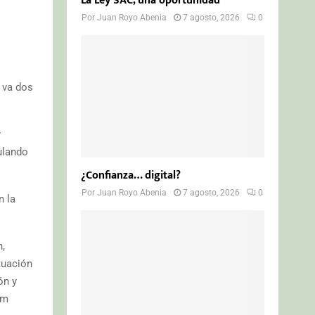
La Ley SAC, una oportunidad
Por
Juan Royo Abenia
7 agosto, 2026
0
o va dos
y
ulando
¿Confianza… digital?
Por
Juan Royo Abenia
7 agosto, 2026
0
n la
n,
tuación
ón y
am