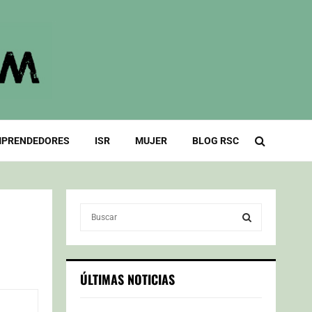
PRENDEDORES
ISR
MUJER
BLOG RSC
S
e
a
S
r
c
E
ÚLTIMAS NOTICIAS
h
f
A