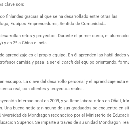
os clave son:
do finlandés gracias al que se ha desarrollado entre otras las
iálogo, Equipos Emprendedores, Sentido de Comunidad…
 desarrollan retos y proyectos. Durante el primer curso, el alumnad
) y en 3º a China e India.
 de aprendizaje es el propio equipo. En él aprenden las habilidades 
 profesor cambia y pasa a ser el
coach
del equipo orientando, form
en esquipo. La clave del desarrollo personal y el aprendizaje está e
presa real, con clientes y proyectos reales.
cción internacional en 2009, y ya tiene laboratorios en Oñati, Irú
m. Una buena noticia: ninguno de sus graduados se encuentra en si
a Universidad de Mondragon reconocido por el Ministerio de Educaci
ducación Superior. Se imparte a través de su unidad Mondragón Te