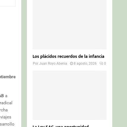
o
r
R
:
C
H
Los plácidos recuerdos de la infancia
Por
Juan Royo Abenia
8 agosto, 2026
0
ptiembre
AB
a
radical
rcha
 viajes
sarrollo