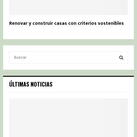
Renovar y construir casas con criterios sostenibles
S
e
a
S
r
c
E
ÚLTIMAS NOTICIAS
h
f
A
o
r
R
:
C
H