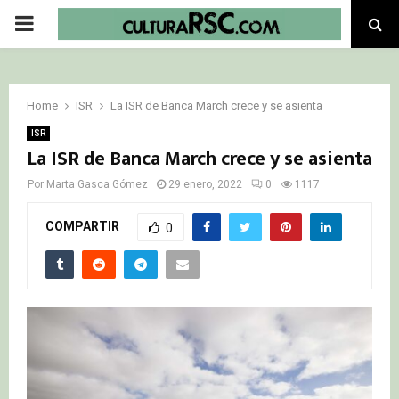
PRIMARY
MENU
Home
ISR
La ISR de Banca March crece y se asienta
ISR
La ISR de Banca March crece y se asienta
Por
Marta Gasca Gómez
29 enero, 2022
0
1117
COMPARTIR
0