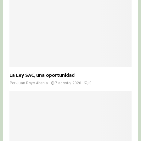
:
C
H
La Ley SAC, una oportunidad
Por
Juan Royo Abenia
7 agosto, 2026
0