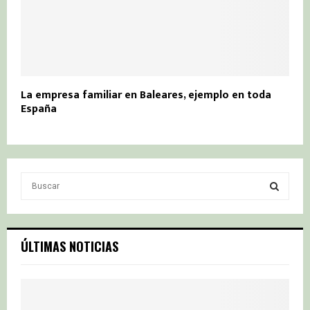
La empresa familiar en Baleares, ejemplo en toda
España
S
e
a
S
r
c
E
ÚLTIMAS NOTICIAS
h
f
A
o
r
R