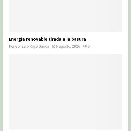
Energía renovable tirada a la basura
Por
Gonzalo Royo Gasca
6 agosto, 2026
0