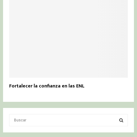
Fortalecer la confianza en las ENL
S
e
a
S
r