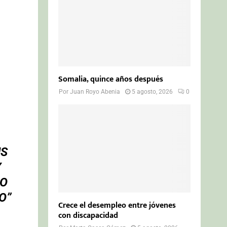
Somalia, quince años después
Por
Juan Royo Abenia
5 agosto, 2026
0
US
Y
PO
O”
Crece el desempleo entre jóvenes
con discapacidad