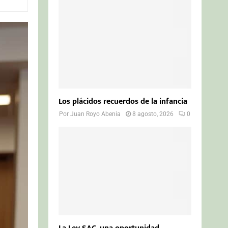
o
r
R
:
C
H
Los plácidos recuerdos de la infancia
Por
Juan Royo Abenia
8 agosto, 2026
0