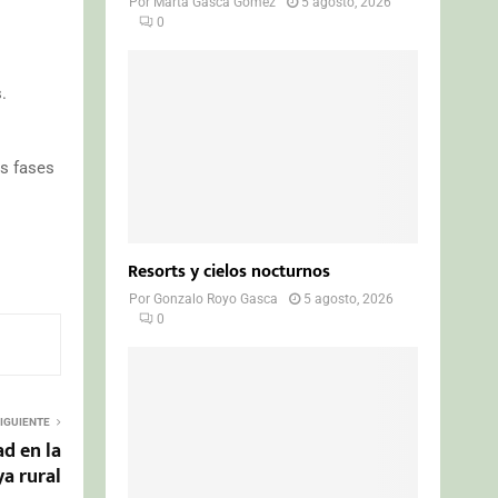
Por
Marta Gasca Gómez
5 agosto, 2026
0
.
as fases
Resorts y cielos nocturnos
Por
Gonzalo Royo Gasca
5 agosto, 2026
0
IGUIENTE
d en la
a rural