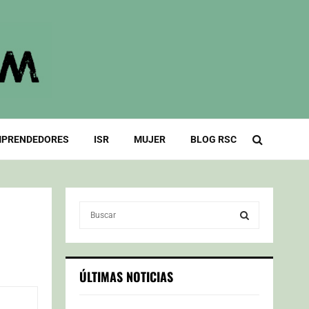
PRENDEDORES
ISR
MUJER
BLOG RSC
S
e
a
S
r
c
E
ÚLTIMAS NOTICIAS
h
f
A