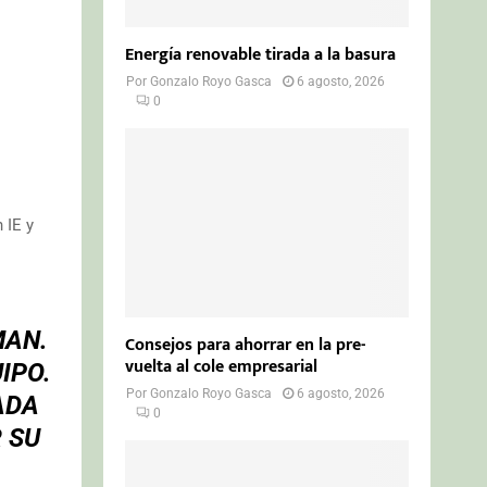
Energía renovable tirada a la basura
Por
Gonzalo Royo Gasca
6 agosto, 2026
0
 IE y
MAN.
Consejos para ahorrar en la pre-
vuelta al cole empresarial
IPO.
Por
Gonzalo Royo Gasca
6 agosto, 2026
ADA
0
 SU