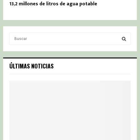
13,2 millones de litros de agua potable
S
e
a
S
r
c
E
ÚLTIMAS NOTICIAS
h
f
A
o
r
R
:
C
H