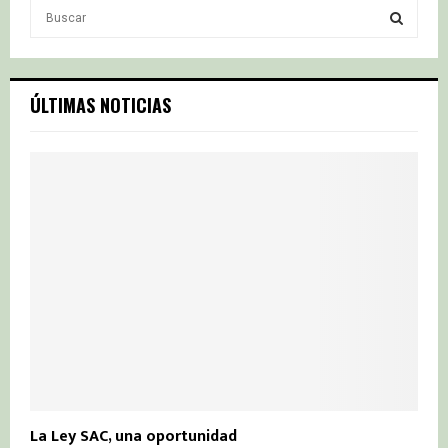
S
e
a
S
r
c
E
ÚLTIMAS NOTICIAS
h
f
A
o
r
R
:
C
H
La Ley SAC, una oportunidad