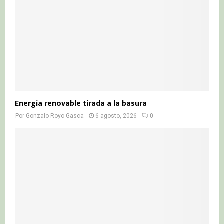
Energía renovable tirada a la basura
Por
Gonzalo Royo Gasca
6 agosto, 2026
0