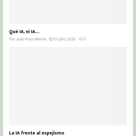
Qué IA, ni IA…
Por
Juan Royo Abenia
31 julio, 2026
0
La IA frente al espejismo