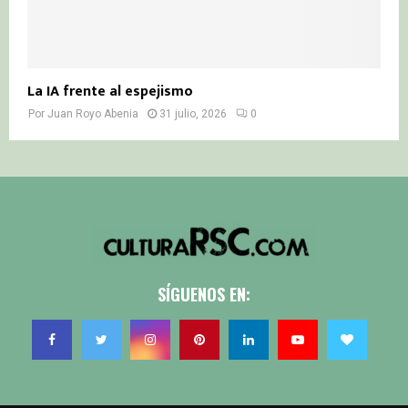
La IA frente al espejismo
Por
Juan Royo Abenia
31 julio, 2026
0
SÍGUENOS EN: