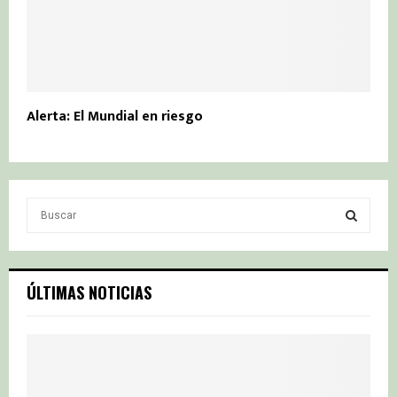
Alerta: El Mundial en riesgo
S
e
a
S
r
c
E
ÚLTIMAS NOTICIAS
h
f
A
o
r
R
:
C