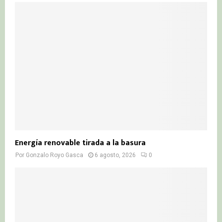
Energía renovable tirada a la basura
Por
Gonzalo Royo Gasca
6 agosto, 2026
0