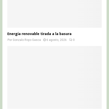
Energía renovable tirada a la basura
Por
Gonzalo Royo Gasca
6 agosto, 2026
0