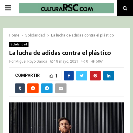
PRIMARY
MENU
Home
Solidaridad
La lucha de adidas contra el plástico
Solidaridad
La lucha de adidas contra el plástico
Por
Miguel Royo Gasca
18 mayo, 2021
0
5861
COMPARTIR
1