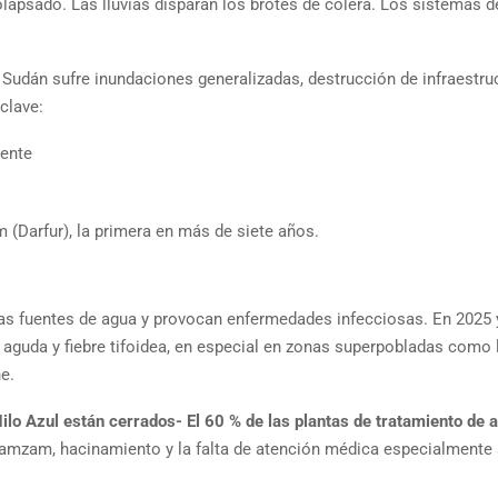
colapsado. Las lluvias disparan los brotes de cólera. Los sistemas d
. Sudán sufre inundaciones generalizadas, destrucción de infraestru
clave:
gente
(Darfur), la primera en más de siete años.
las fuentes de agua y provocan enfermedades infecciosas. En 2025 
 aguda y fiebre tifoidea, en especial en zonas superpobladas como 
e.
Nilo Azul están cerrados- El 60 % de las plantas de tratamiento de 
mzam, hacinamiento y la falta de atención médica especialmente 