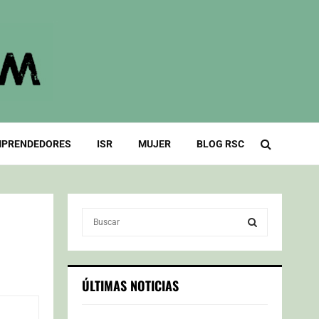
PRENDEDORES
ISR
MUJER
BLOG RSC
S
e
a
S
r
c
E
ÚLTIMAS NOTICIAS
h
f
A