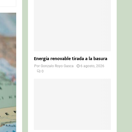
o
r
R
:
C
H
Energía renovable tirada a la basura
Por
Gonzalo Royo Gasca
6 agosto, 2026
0