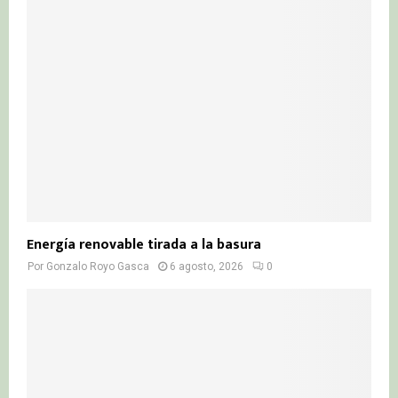
Energía renovable tirada a la basura
Por
Gonzalo Royo Gasca
6 agosto, 2026
0