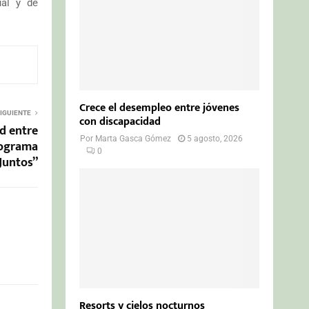
ual y de
Crece el desempleo entre jóvenes
IGUIENTE
con discapacidad
d entre
Por
Marta Gasca Gómez
5 agosto, 2026
rograma
0
Juntos”
Resorts y cielos nocturnos