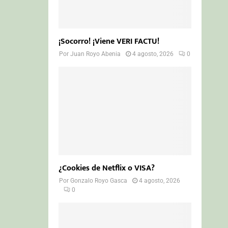
¡Socorro! ¡Viene VERI FACTU!
Por
Juan Royo Abenia
4 agosto, 2026
0
¿Cookies de Netflix o VISA?
Por
Gonzalo Royo Gasca
4 agosto, 2026
0