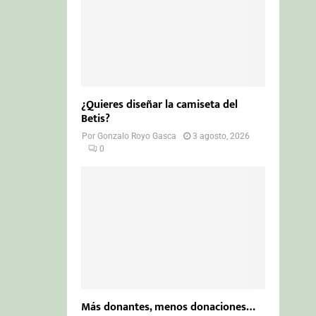
¿Quieres diseñar la camiseta del
Betis?
Por
Gonzalo Royo Gasca
3 agosto, 2026
0
Más donantes, menos donaciones…