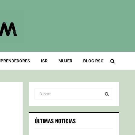
PRENDEDORES
ISR
MUJER
BLOG RSC
S
e
a
S
r
c
E
ÚLTIMAS NOTICIAS
h
f
A