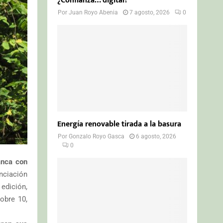
¿Confianza… digital?
Por
Juan Royo Abenia
7 agosto, 2026
0
Energía renovable tirada a la basura
Por
Gonzalo Royo Gasca
6 agosto, 2026
0
anca con
nciación
 edición,
obre 10,