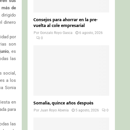
bren sus
a más de
 dirigido
Consejos para ahorrar en la pre-
l dinero
vuelta al cole empresarial
Por
Gonzalo Royo Gasca
6 agosto, 2026
cidad por
0
rias son
junio
, es
odas las
s social,
es a los
ca Sonia
Somalia, quince años después
iesta en
sada para
Por
Juan Royo Abenia
5 agosto, 2026
0
todas las