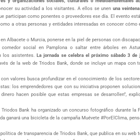
s y organizaciones sociales, culturales o medioambientales a
nocer su actividad a los visitantes. A ellos se unen
una veinten
que participan como ponentes o proveedores ese día. El evento está
 como a otras personas y entidades interesadas en conocer cómo e
 en Albacete o Murcia, ponerse en la piel de personas con discapa
 comedor social en Pamplona o saltar entre árboles en Astu
n los asistentes.
La jornada se celebra el próximo sábado 3 de 
ravés de la web de Triodos Bank, donde se incluye un mapa con t
a con valores busca profundizar en el conocimiento de los sectore
stas: los emprendedores que con su iniciativa proponen solucion
 dinero hacen posible que estas empresas se desarrollen”, expli
Triodos Bank ha organizado un concurso fotográfico durante la F
onada ganará una bicicleta de la campaña Muévete #PorElClima, pen
política de transparencia de Triodos Bank, que publica en su web 