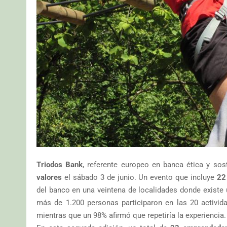
Triodos Bank
, referente europeo en banca ética y so
valores
el sábado 3 de junio. Un evento que incluye
22
del banco en una veintena de localidades donde existe u
más de 1.200 personas participaron en las 20 activida
mientras que un 98% afirmó que repetiría la experiencia.