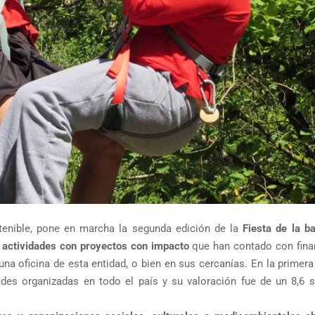
stenible, pone en marcha la segunda edición de la
Fiesta de la b
 actividades con proyectos con impacto
que han contado con fina
na oficina de esta entidad, o bien en sus cercanías. En la primera
des organizadas en todo el país y su valoración fue de un 8,6 s