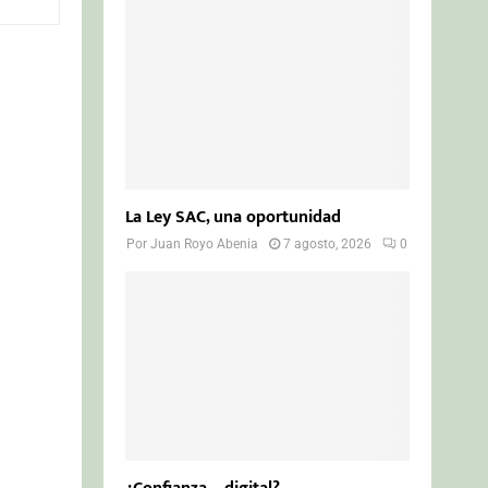
o
r
R
:
C
H
La Ley SAC, una oportunidad
Por
Juan Royo Abenia
7 agosto, 2026
0