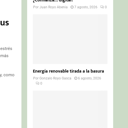
¿Confianza… digital?
Por
Juan Royo Abenia
7 agosto, 2026
0
sus
 estrés
e más
Energía renovable tirada a la basura
 y, como
Por
Gonzalo Royo Gasca
6 agosto, 2026
0