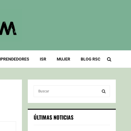
PRENDEDORES
ISR
MUJER
BLOG RSC
S
e
a
S
r
c
E
ÚLTIMAS NOTICIAS
h
f
A