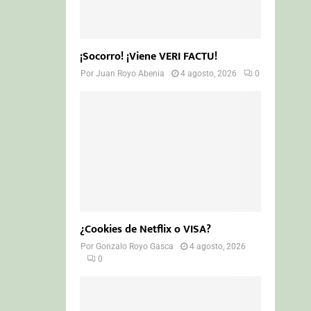
¡Socorro! ¡Viene VERI FACTU!
Por
Juan Royo Abenia
4 agosto, 2026
0
¿Cookies de Netflix o VISA?
Por
Gonzalo Royo Gasca
4 agosto, 2026
0