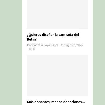
¿Quieres diseñar la camiseta del
Betis?
Por
Gonzalo Royo Gasca
3 agosto, 2026
0
Más donantes, menos donaciones…