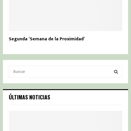
Segunda ‘Semana de la Proximidad’
S
e
a
S
r
c
E
ÚLTIMAS NOTICIAS
h
f
A
o
r
R
:
C