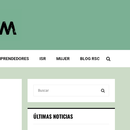
PRENDEDORES
ISR
MUJER
BLOG RSC
S
e
a
S
r
c
E
ÚLTIMAS NOTICIAS
h
f
A