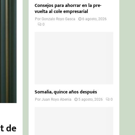
Consejos para ahorrar en la pre-
vuelta al cole empresarial
Por
Gonzalo Royo Gasca
6 agosto, 2026
0
Somalia, quince años después
Por
Juan Royo Abenia
5 agosto, 2026
0
it de