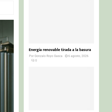
o
r
R
:
C
H
Energía renovable tirada a la basura
Por
Gonzalo Royo Gasca
6 agosto, 2026
0