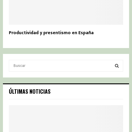
Productividad y presentismo en España
S
e
a
S
r
c
E
ÚLTIMAS NOTICIAS
h
f
A
o
r
R
:
C