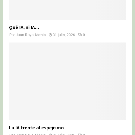
Qué IA, ni IA…
Por
Juan Royo Abenia
31 julio, 2026
0
La IA frente al espejismo