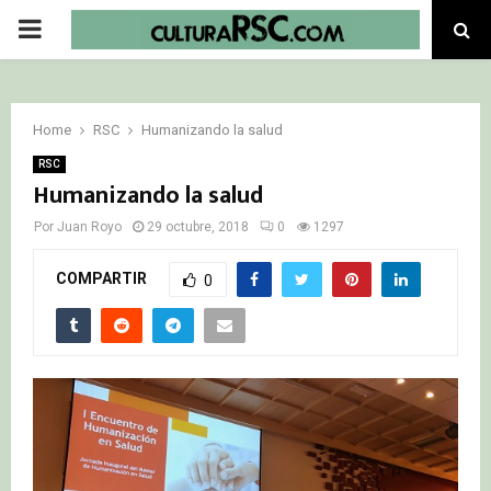
PRIMARY
MENU
Home
RSC
Humanizando la salud
RSC
Humanizando la salud
Por
Juan Royo
29 octubre, 2018
0
1297
COMPARTIR
0