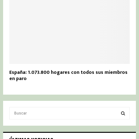
España: 1.073.800 hogares con todos sus miembros
en paro
S
e
a
S
r
c
E