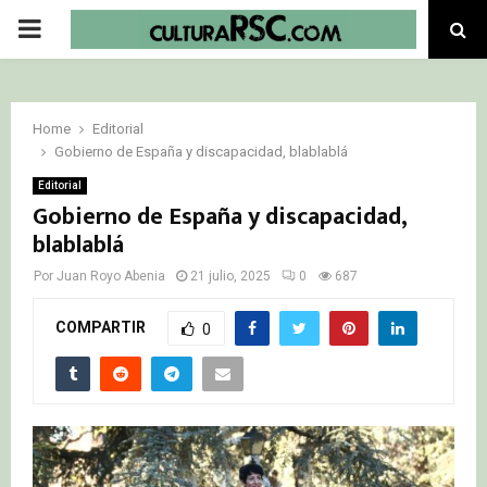
PRIMARY
MENU
Home
Editorial
Gobierno de España y discapacidad, blablablá
Editorial
Gobierno de España y discapacidad,
blablablá
Por
Juan Royo Abenia
21 julio, 2025
0
687
COMPARTIR
0