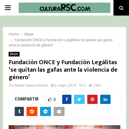
PRIMARY
MENU
Home
Mujer
Fundación ONCE y Fundación Legálitas ‘se quitan las gafas
ante la violencia de género’
Mujer
Fundación ONCE y Fundación Legálitas
‘se quitan las gafas ante la violencia de
género’
Por
Marta Gasca Gómez
6 mayo, 2019
0
1302
COMPARTIR
0