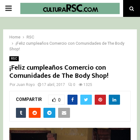
PRIMARY
MENU
Home
RSC
¡Feliz cumpleaños Comercio con Comunidades de The Body
Shop!
RSC
¡Feliz cumpleaños Comercio con
Comunidades de The Body Shop!
Por
Juan Royo
17 abril, 2017
0
1325
COMPARTIR
0