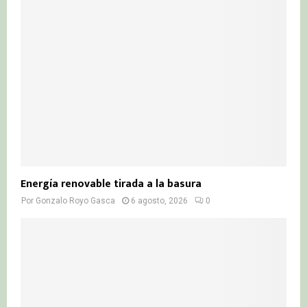
Energía renovable tirada a la basura
Por
Gonzalo Royo Gasca
6 agosto, 2026
0