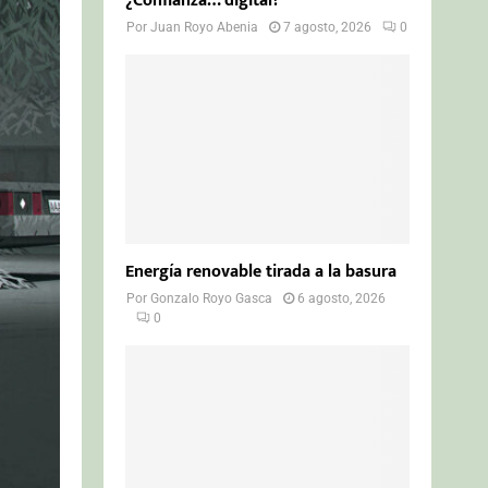
¿Confianza… digital?
Por
Juan Royo Abenia
7 agosto, 2026
0
Energía renovable tirada a la basura
Por
Gonzalo Royo Gasca
6 agosto, 2026
0