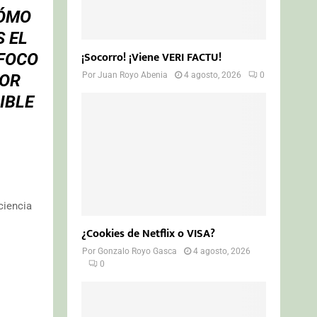
CÓMO
 EL
¡Socorro! ¡Viene VERI FACTU!
 FOCO
Por
Juan Royo Abenia
4 agosto, 2026
0
YOR
IBLE
ciencia
¿Cookies de Netflix o VISA?
Por
Gonzalo Royo Gasca
4 agosto, 2026
0