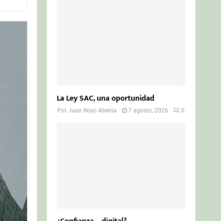
o
r
R
:
C
H
La Ley SAC, una oportunidad
Por
Juan Royo Abenia
7 agosto, 2026
0