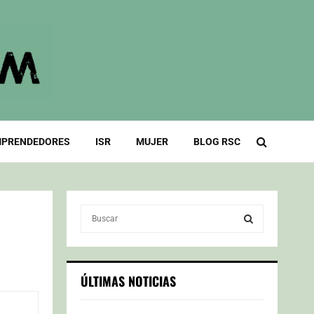
PRENDEDORES
ISR
MUJER
BLOG RSC
S
e
a
S
r
c
E
ÚLTIMAS NOTICIAS
h
f
A