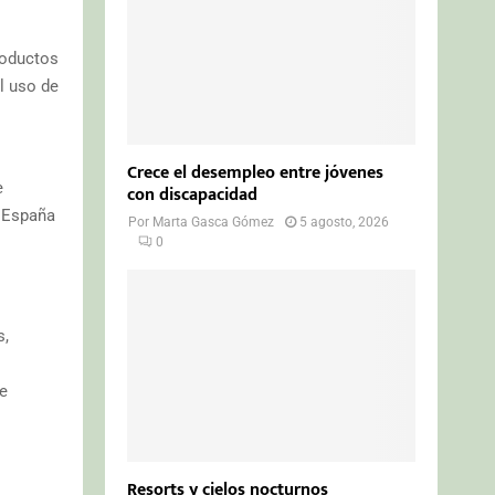
roductos
l uso de
Crece el desempleo entre jóvenes
e
con discapacidad
a España
Por
Marta Gasca Gómez
5 agosto, 2026
0
s,
e
Resorts y cielos nocturnos