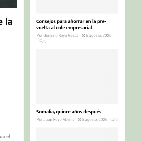
 la
Consejos para ahorrar en la pre-
vuelta al cole empresarial
Por
Gonzalo Royo Gasca
6 agosto, 2026
0
Somalia, quince años después
Por
Juan Royo Abenia
5 agosto, 2026
0
sí el