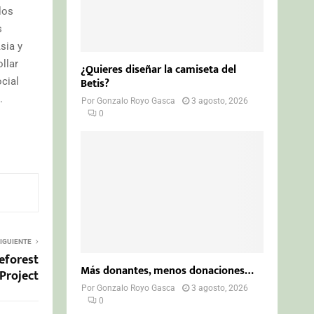
los
s
sia y
llar
¿Quieres diseñar la camiseta del
Betis?
cial
.
Por
Gonzalo Royo Gasca
3 agosto, 2026
0
IGUIENTE
eforest
Más donantes, menos donaciones…
Project
Por
Gonzalo Royo Gasca
3 agosto, 2026
0