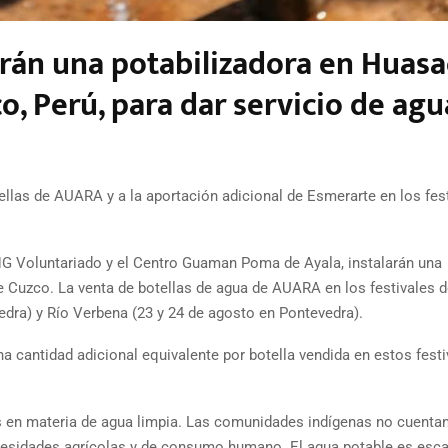
rán una potabilizadora en Huasa
o, Perú, para dar servicio de agu
ellas de AUARA y a la aportación adicional de Esmerarte en los fes
NG Voluntariado y el Centro Guaman Poma de Ayala, instalarán una
e Cuzco. La venta de botellas de agua de AUARA en los festivales 
vedra) y Río Verbena (23 y 24 de agosto en Pontevedra).
 cantidad adicional equivalente por botella vendida en estos festi
s en materia de agua limpia. Las comunidades indígenas no cuenta
ecesidades agrícolas y de consumo humano. El agua potable es esc