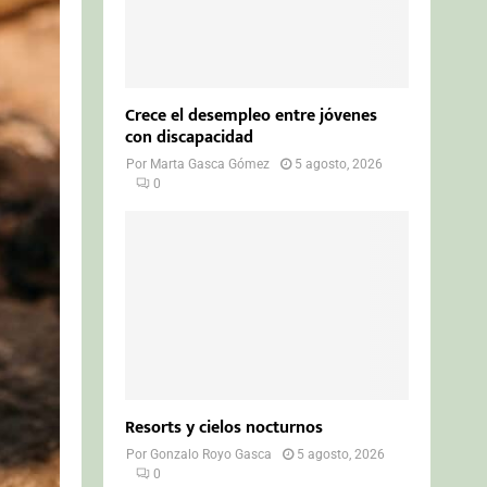
Crece el desempleo entre jóvenes
con discapacidad
Por
Marta Gasca Gómez
5 agosto, 2026
0
Resorts y cielos nocturnos
Por
Gonzalo Royo Gasca
5 agosto, 2026
0