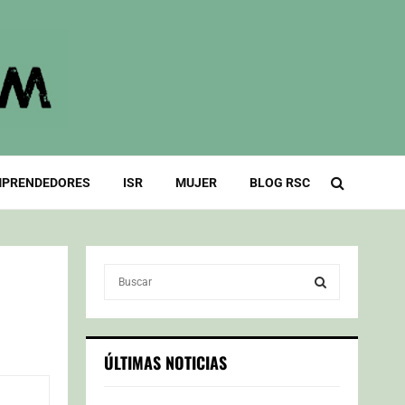
PRENDEDORES
ISR
MUJER
BLOG RSC
S
e
a
S
r
c
E
ÚLTIMAS NOTICIAS
h
f
A