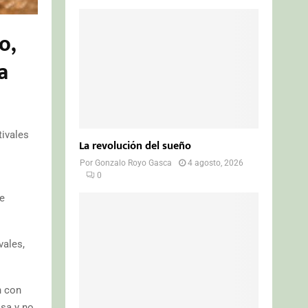
o,
a
tivales
La revolución del sueño
Por
Gonzalo Royo Gasca
4 agosto, 2026
0
de
vales,
n con
asa y no