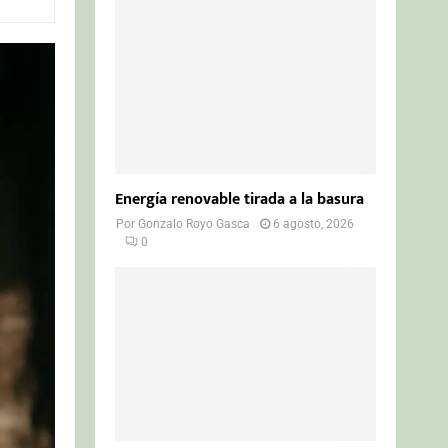
o
r
R
:
C
H
Energía renovable tirada a la basura
Por
Gonzalo Royo Gasca
6 agosto, 2026
0