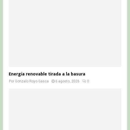
:
C
H
Energía renovable tirada a la basura
Por
Gonzalo Royo Gasca
6 agosto, 2026
0