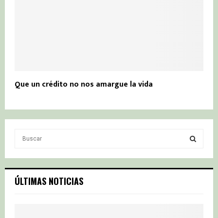
Que un crédito no nos amargue la vida
S
e
a
S
r
c
E
ÚLTIMAS NOTICIAS
h
f
A
o
r
R