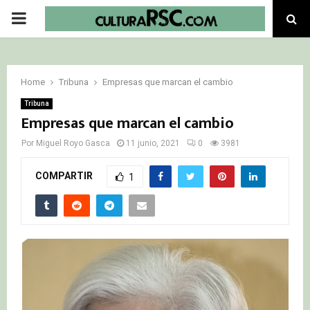
PRIMARY
MENU
Home
Tribuna
Empresas que marcan el cambio
Tribuna
Empresas que marcan el cambio
Por
Miguel Royo Gasca
11 junio, 2021
0
3981
COMPARTIR
1