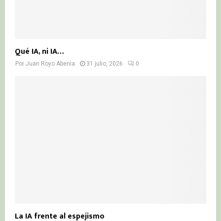
Qué IA, ni IA…
Por
Juan Royo Abenia
31 julio, 2026
0
La IA frente al espejismo