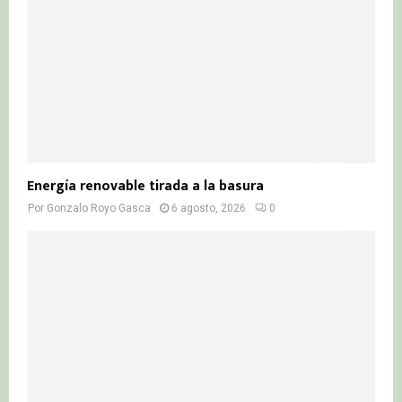
Energía renovable tirada a la basura
Por
Gonzalo Royo Gasca
6 agosto, 2026
0