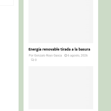
o
r
R
:
C
H
Energía renovable tirada a la basura
Por
Gonzalo Royo Gasca
6 agosto, 2026
0