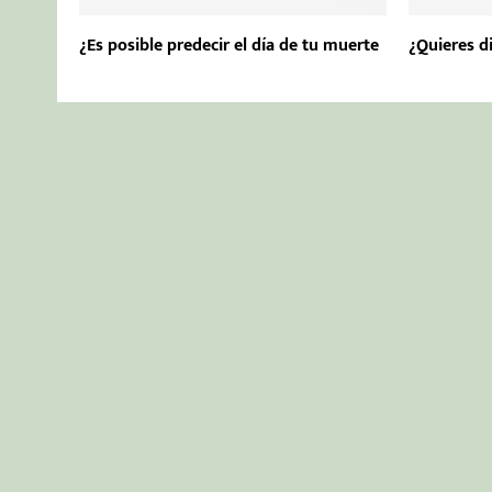
¿Es posible predecir el día de tu muerte
¿Quieres di