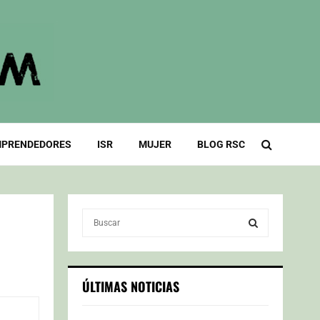
PRENDEDORES
ISR
MUJER
BLOG RSC
S
e
a
S
r
c
E
ÚLTIMAS NOTICIAS
h
f
A