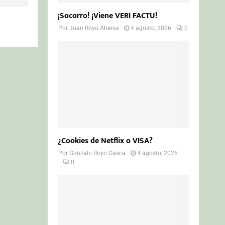
¡Socorro! ¡Viene VERI FACTU!
Por
Juan Royo Abenia
4 agosto, 2026
0
¿Cookies de Netflix o VISA?
Por
Gonzalo Royo Gasca
4 agosto, 2026
0