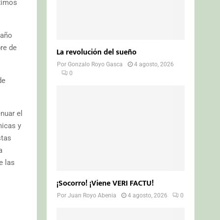
óximos
 año
re de
La revolución del sueño
Por
Gonzalo Royo Gasca
4 agosto, 2026
0
de
nuar el
micas y
stas
a
e las
¡Socorro! ¡Viene VERI FACTU!
Por
Juan Royo Abenia
4 agosto, 2026
0