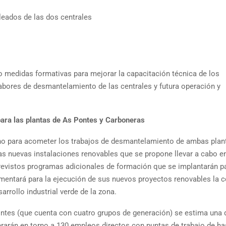
leados de las dos centrales
o medidas formativas para mejorar la capacitación técnica de los
abores de desmantelamiento de las centrales y futura operación y
para las plantas de As Pontes y Carboneras
orno para acometer los trabajos de desmantelamiento de ambas plan
las nuevas instalaciones renovables que se propone llevar a cabo e
revistos programas adicionales de formación que se implantarán pa
mentará para la ejecución de sus nuevos proyectos renovables la 
rrollo industrial verde de la zona.
ontes (que cuenta con cuatro grupos de generación) se estima una 
erarán en torno a 130 empleos directos con puntas de trabajo de ha