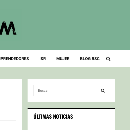
PRENDEDORES
ISR
MUJER
BLOG RSC
S
e
a
S
r
c
E
ÚLTIMAS NOTICIAS
h
f
A