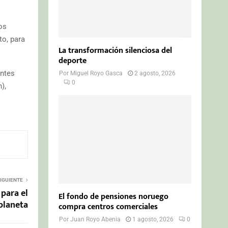
os
to, para
La transformación silenciosa del
deporte
entes
Por
Miguel Royo Gasca
2 agosto, 2026
0
),
IGUIENTE
 para el
El fondo de pensiones noruego
planeta
compra centros comerciales
Por
Juan Royo Abenia
1 agosto, 2026
0