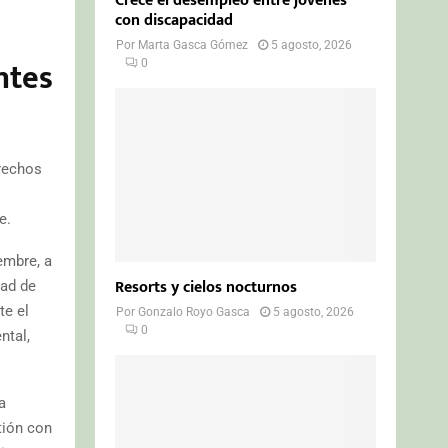
Crece el desempleo entre jóvenes
con discapacidad
Por
Marta Gasca Gómez
5 agosto, 2026
ntes
0
erechos
e.
embre, a
Resorts y cielos nocturnos
dad de
te el
Por
Gonzalo Royo Gasca
5 agosto, 2026
0
ntal,
a
tión con