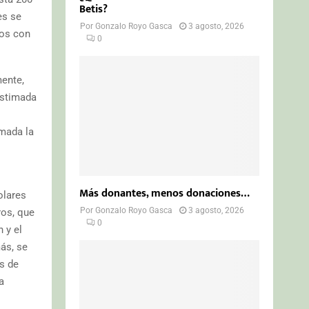
Betis?
es se
Por
Gonzalo Royo Gasca
3 agosto, 2026
tos con
0
mente,
estimada
rmada la
Más donantes, menos donaciones…
olares
Por
Gonzalo Royo Gasca
3 agosto, 2026
ros, que
0
 y el
ás, se
s de
a