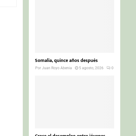
o
r
R
:
C
H
Somalia, quince años después
Por
Juan Royo Abenia
5 agosto, 2026
0