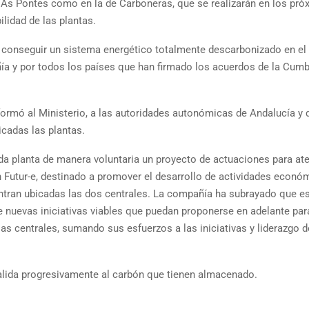
e As Pontes como en la de Carboneras, que se realizarán en los pr
ilidad de las plantas.
e conseguir un sistema energético totalmente descarbonizado en el
 y por todos los países que han firmado los acuerdos de la Cumb
nformó al Ministerio, a las autoridades autonómicas de Andalucía y 
icadas las plantas.
ada planta de manera voluntaria un proyecto de actuaciones para ate
 Futur-e, destinado a promover el desarrollo de actividades econó
ntran ubicadas las dos centrales. La compañía ha subrayado que e
le nuevas iniciativas viables que puedan proponerse en adelante par
as centrales, sumando sus esfuerzos a las iniciativas y liderazgo d
 salida progresivamente al carbón que tienen almacenado.