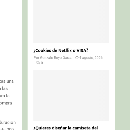
¿Cookies de Netflix o VISA?
Por
Gonzalo Royo Gasca
4 agosto, 2026
0
tas una
n las
ra la
compra
duración
¿Quieres diseñar la camiseta del
sta 200