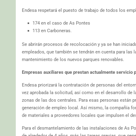
Endesa respetará el puesto de trabajo de todos los emp
174 en el caso de As Pontes
113 en Carboneras.
Se abrirán procesos de recolocación y ya se han iniciad
empleados, que también se tendrán en cuenta para las l
mantenimiento de los nuevos parques renovables.
Empresas auxiliares que prestan actualmente servicio 
Endesa priorizará la contratación de personas del ent
vez aprobada la solicitud, así como en el desarrollo de 
zonas de las dos centrales. Para esas personas están p
generación de empleo local. Así mismo, la compañía fo
de materiales a proveedores locales que impulsen el desa
Para el desmantelamiento de las instalaciones de As P
de alrededor de 4 años, más las tareas previas, que gen