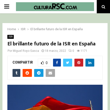
PRIMARY
MENU
Home
ISR
El brillante futuro de la ISR en España
ISR
El brillante futuro de la ISR en España
Por
Miguel Royo Gasca
18 marzo, 2022
0
1171
COMPARTIR
0