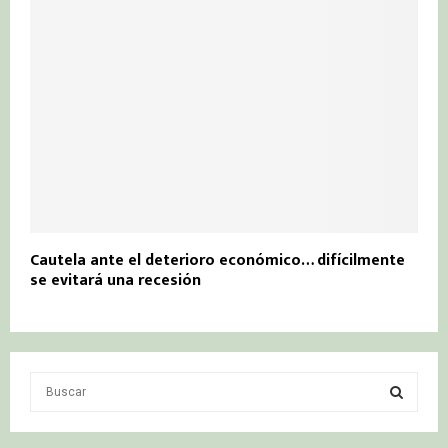
Cautela ante el deterioro económico… difícilmente
se evitará una recesión
S
e
a
S
r