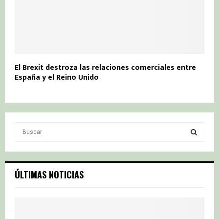
El Brexit destroza las relaciones comerciales entre
España y el Reino Unido
S
e
a
S
r
c
E
ÚLTIMAS NOTICIAS
h
f
A
o
r
R