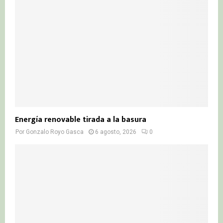
:
C
H
Energía renovable tirada a la basura
Por
Gonzalo Royo Gasca
6 agosto, 2026
0