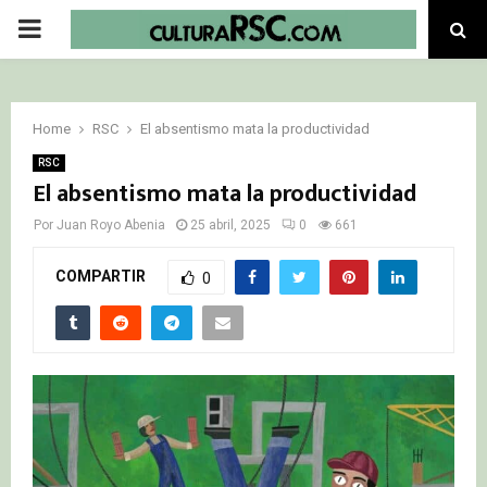
PRIMARY
MENU
Home
RSC
El absentismo mata la productividad
RSC
El absentismo mata la productividad
Por
Juan Royo Abenia
25 abril, 2025
0
661
COMPARTIR
0